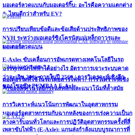
มอเตอร์ลวดแบนกับมอเตอร์กิ๊บ: อะไรคือความแตกต่าง
& ไหนดีกว่าสำหรับ EV?
การเปรียบเทียบข้อดีและข้อเสียด้านประสิทธิภาพของ
NVH ระหว่างมอเตอร์ซิงโครนัสแม่เหล็กถาวรและ
มอเตอร์ลวดแบน
E-Axles ขับเคลื่อนการอัพเกรดทางเทคโนโลยีในรถ
บรรทุกหนักไฟฟ้าได้อย่างไร อัตราการเจาะระบบคาด
ว่าจะเกิน 20% ภายในปี 2569 | การวิเคราะห์เชิงลึก
มอเตอร์ใดที่ใช้ในรถโดยสารไฟฟ้า? การวิเคราะห์เชิง
ของโซลูชัน PUMBAA E-Axle
ลึกของเทคโนโลยีกระแสหลักและแนวโน้มที่ล้ำสมัย
การวิเคราะห์แนวโน้มการพัฒนาในอุตสาหกรรม
มอเตอร์อุตสาหกรรมกับฉากหลังของการเร่งความเป็นก
ลางคาร์บอนทั่วโลกและการปฏิวัติอุตสาหกรรมครั้งที่สี่
เพลาขับไฟฟ้า (E-Axle): แกนส่งกำลังแบบบูรณาการที่