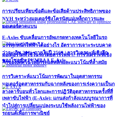
การเปรียบเทียบข้อดีและข้อเสียด้านประสิทธิภาพของ
NVH ระหว่างมอเตอร์ซิงโครนัสแม่เหล็กถาวรและ
มอเตอร์ลวดแบน
E-Axles ขับเคลื่อนการอัพเกรดทางเทคโนโลยีในรถ
บรรทุกหนักไฟฟ้าได้อย่างไร อัตราการเจาะระบบคาด
ว่าจะเกิน 20% ภายในปี 2569 | การวิเคราะห์เชิงลึก
มอเตอร์ใดที่ใช้ในรถโดยสารไฟฟ้า? การวิเคราะห์เชิง
ของโซลูชัน PUMBAA E-Axle
ลึกของเทคโนโลยีกระแสหลักและแนวโน้มที่ล้ำสมัย
การวิเคราะห์แนวโน้มการพัฒนาในอุตสาหกรรม
มอเตอร์อุตสาหกรรมกับฉากหลังของการเร่งความเป็นก
ลางคาร์บอนทั่วโลกและการปฏิวัติอุตสาหกรรมครั้งที่สี่
เพลาขับไฟฟ้า (E-Axle): แกนส่งกำลังแบบบูรณาการที่
นำไปสู่การเปลี่ยนแปลงระบบใช้พลังงานไฟฟ้าของ
รถยนต์เพื่อการพาณิชย์