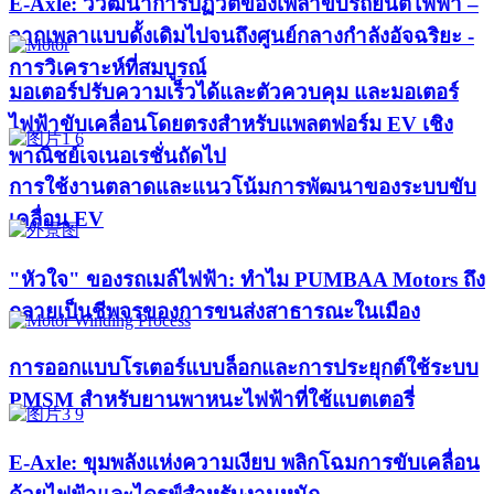
E-Axle: วิวัฒนาการปฏิวัติของเพลาขับรถยนต์ไฟฟ้า –
จากเพลาแบบดั้งเดิมไปจนถึงศูนย์กลางกำลังอัจฉริยะ -
การวิเคราะห์ที่สมบูรณ์
มอเตอร์ปรับความเร็วได้และตัวควบคุม และมอเตอร์
ไฟฟ้าขับเคลื่อนโดยตรงสำหรับแพลตฟอร์ม EV เชิง
พาณิชย์เจเนอเรชั่นถัดไป
การใช้งานตลาดและแนวโน้มการพัฒนาของระบบขับ
เคลื่อน EV
"หัวใจ" ของรถเมล์ไฟฟ้า: ทำไม PUMBAA Motors ถึง
กลายเป็นชีพจรของการขนส่งสาธารณะในเมือง
การออกแบบโรเตอร์แบบล็อกและการประยุกต์ใช้ระบบ
PMSM สำหรับยานพาหนะไฟฟ้าที่ใช้แบตเตอรี่
E-Axle: ขุมพลังแห่งความเงียบ พลิกโฉมการขับเคลื่อน