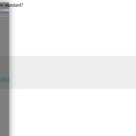
.com
News
้ำมัน