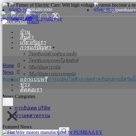
+8615084893098
sales@pumbaaev
บ้าน
สินค้า
เกี่ยวกับเรา
การแก้ปัญหา
โซลูชันรถตู้/รถตู้ขนาดเล็ก
โซลูชันรถบรรทุกโลจิสติกส์
Home
วิธีแก้ปัญหารถบัส
News
วิธีแก้ปัญหารถบรรทุกหนัก
ออกแบบฟรี
Pumbaa เปิดตัวโซลูชั่นการแปลงไฟฟ้าล่าสุดสำหรับอุปกรณ์สกัดน
ข่าว
ติดต่อเรา
News Categories
การอัปเดต บริษัท
ข่าวอุตสาหกรรม
Featured News