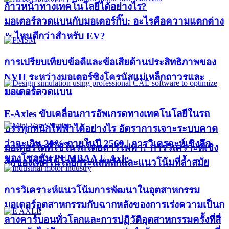
ก้าวหน้าทางเทคโนโลยีได้อย่างไร?​
มอเตอร์ลวดแบนกับมอเตอร์กิ๊บ: อะไรคือความแตกต่าง
& ไหนดีกว่าสำหรับ EV?
การเปรียบเทียบข้อดีและข้อเสียด้านประสิทธิภาพของ
NVH ระหว่างมอเตอร์ซิงโครนัสแม่เหล็กถาวรและ
มอเตอร์ลวดแบน
E-Axles ขับเคลื่อนการอัพเกรดทางเทคโนโลยีในรถ
บรรทุกหนักไฟฟ้าได้อย่างไร อัตราการเจาะระบบคาด
ว่าจะเกิน 20% ภายในปี 2569 | การวิเคราะห์เชิงลึก
มอเตอร์ใดที่ใช้ในรถโดยสารไฟฟ้า? การวิเคราะห์เชิง
ของโซลูชัน PUMBAA E-Axle
ลึกของเทคโนโลยีกระแสหลักและแนวโน้มที่ล้ำสมัย
การวิเคราะห์แนวโน้มการพัฒนาในอุตสาหกรรม
มอเตอร์อุตสาหกรรมกับฉากหลังของการเร่งความเป็นก
ลางคาร์บอนทั่วโลกและการปฏิวัติอุตสาหกรรมครั้งที่สี่