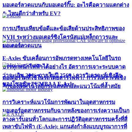
มอเตอร์ลวดแบนกับมอเตอร์กิ๊บ: อะไรคือความแตกต่าง
& ไหนดีกว่าสำหรับ EV?
การเปรียบเทียบข้อดีและข้อเสียด้านประสิทธิภาพของ
NVH ระหว่างมอเตอร์ซิงโครนัสแม่เหล็กถาวรและ
มอเตอร์ลวดแบน
E-Axles ขับเคลื่อนการอัพเกรดทางเทคโนโลยีในรถ
บรรทุกหนักไฟฟ้าได้อย่างไร อัตราการเจาะระบบคาด
ว่าจะเกิน 20% ภายในปี 2569 | การวิเคราะห์เชิงลึก
มอเตอร์ใดที่ใช้ในรถโดยสารไฟฟ้า? การวิเคราะห์เชิง
ของโซลูชัน PUMBAA E-Axle
ลึกของเทคโนโลยีกระแสหลักและแนวโน้มที่ล้ำสมัย
การวิเคราะห์แนวโน้มการพัฒนาในอุตสาหกรรม
มอเตอร์อุตสาหกรรมกับฉากหลังของการเร่งความเป็นก
ลางคาร์บอนทั่วโลกและการปฏิวัติอุตสาหกรรมครั้งที่สี่
เพลาขับไฟฟ้า (E-Axle): แกนส่งกำลังแบบบูรณาการที่