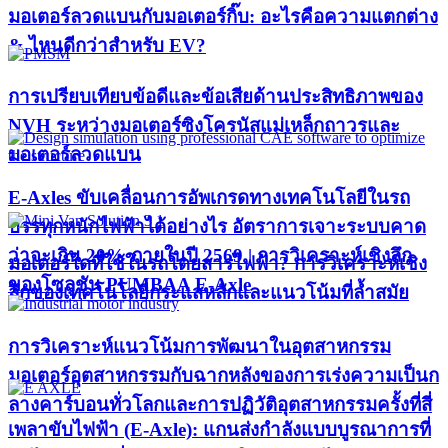
มอเตอร์ลวดแบนกับมอเตอร์กิ๊บ: อะไรคือความแตกต่าง
& ไหนดีกว่าสำหรับ EV?
การเปรียบเทียบข้อดีและข้อเสียด้านประสิทธิภาพของ
NVH ระหว่างมอเตอร์ซิงโครนัสแม่เหล็กถาวรและ
มอเตอร์ลวดแบน
E-Axles ขับเคลื่อนการอัพเกรดทางเทคโนโลยีในรถ
บรรทุกหนักไฟฟ้าได้อย่างไร อัตราการเจาะระบบคาด
ว่าจะเกิน 20% ภายในปี 2569 | การวิเคราะห์เชิงลึก
มอเตอร์ใดที่ใช้ในรถโดยสารไฟฟ้า? การวิเคราะห์เชิง
ของโซลูชัน PUMBAA E-Axle
ลึกของเทคโนโลยีกระแสหลักและแนวโน้มที่ล้ำสมัย
การวิเคราะห์แนวโน้มการพัฒนาในอุตสาหกรรม
มอเตอร์อุตสาหกรรมกับฉากหลังของการเร่งความเป็นก
ลางคาร์บอนทั่วโลกและการปฏิวัติอุตสาหกรรมครั้งที่สี่
เพลาขับไฟฟ้า (E-Axle): แกนส่งกำลังแบบบูรณาการที่