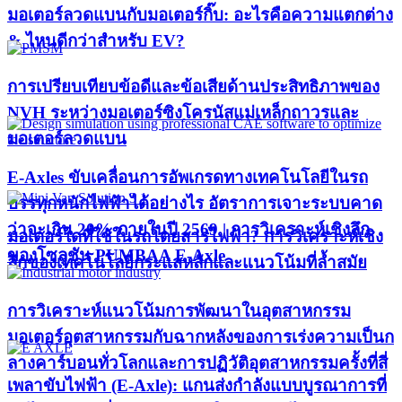
มอเตอร์ลวดแบนกับมอเตอร์กิ๊บ: อะไรคือความแตกต่าง
& ไหนดีกว่าสำหรับ EV?
การเปรียบเทียบข้อดีและข้อเสียด้านประสิทธิภาพของ
NVH ระหว่างมอเตอร์ซิงโครนัสแม่เหล็กถาวรและ
มอเตอร์ลวดแบน
E-Axles ขับเคลื่อนการอัพเกรดทางเทคโนโลยีในรถ
บรรทุกหนักไฟฟ้าได้อย่างไร อัตราการเจาะระบบคาด
ว่าจะเกิน 20% ภายในปี 2569 | การวิเคราะห์เชิงลึก
มอเตอร์ใดที่ใช้ในรถโดยสารไฟฟ้า? การวิเคราะห์เชิง
ของโซลูชัน PUMBAA E-Axle
ลึกของเทคโนโลยีกระแสหลักและแนวโน้มที่ล้ำสมัย
การวิเคราะห์แนวโน้มการพัฒนาในอุตสาหกรรม
มอเตอร์อุตสาหกรรมกับฉากหลังของการเร่งความเป็นก
ลางคาร์บอนทั่วโลกและการปฏิวัติอุตสาหกรรมครั้งที่สี่
เพลาขับไฟฟ้า (E-Axle): แกนส่งกำลังแบบบูรณาการที่