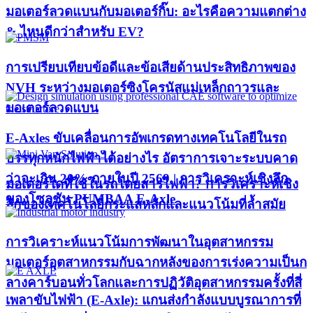
มอเตอร์ลวดแบนกับมอเตอร์กิ๊บ: อะไรคือความแตกต่าง
& ไหนดีกว่าสำหรับ EV?
การเปรียบเทียบข้อดีและข้อเสียด้านประสิทธิภาพของ
NVH ระหว่างมอเตอร์ซิงโครนัสแม่เหล็กถาวรและ
มอเตอร์ลวดแบน
E-Axles ขับเคลื่อนการอัพเกรดทางเทคโนโลยีในรถ
บรรทุกหนักไฟฟ้าได้อย่างไร อัตราการเจาะระบบคาด
ว่าจะเกิน 20% ภายในปี 2569 | การวิเคราะห์เชิงลึก
มอเตอร์ใดที่ใช้ในรถโดยสารไฟฟ้า? การวิเคราะห์เชิง
ของโซลูชัน PUMBAA E-Axle
ลึกของเทคโนโลยีกระแสหลักและแนวโน้มที่ล้ำสมัย
การวิเคราะห์แนวโน้มการพัฒนาในอุตสาหกรรม
มอเตอร์อุตสาหกรรมกับฉากหลังของการเร่งความเป็นก
ลางคาร์บอนทั่วโลกและการปฏิวัติอุตสาหกรรมครั้งที่สี่
เพลาขับไฟฟ้า (E-Axle): แกนส่งกำลังแบบบูรณาการที่