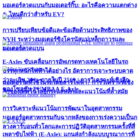
มอเตอร์ลวดแบนกับมอเตอร์กิ๊บ: อะไรคือความแตกต่าง
& ไหนดีกว่าสำหรับ EV?
การเปรียบเทียบข้อดีและข้อเสียด้านประสิทธิภาพของ
NVH ระหว่างมอเตอร์ซิงโครนัสแม่เหล็กถาวรและ
มอเตอร์ลวดแบน
E-Axles ขับเคลื่อนการอัพเกรดทางเทคโนโลยีในรถ
บรรทุกหนักไฟฟ้าได้อย่างไร อัตราการเจาะระบบคาด
ว่าจะเกิน 20% ภายในปี 2569 | การวิเคราะห์เชิงลึก
มอเตอร์ใดที่ใช้ในรถโดยสารไฟฟ้า? การวิเคราะห์เชิง
ของโซลูชัน PUMBAA E-Axle
ลึกของเทคโนโลยีกระแสหลักและแนวโน้มที่ล้ำสมัย
การวิเคราะห์แนวโน้มการพัฒนาในอุตสาหกรรม
มอเตอร์อุตสาหกรรมกับฉากหลังของการเร่งความเป็นก
ลางคาร์บอนทั่วโลกและการปฏิวัติอุตสาหกรรมครั้งที่สี่
เพลาขับไฟฟ้า (E-Axle): แกนส่งกำลังแบบบูรณาการที่