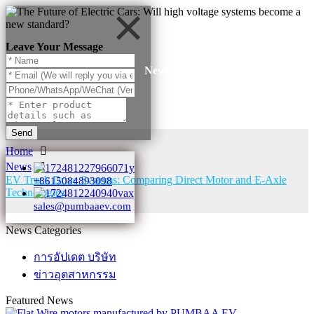
Leave Your Message
News
Send
Home
News
EV Truck Drive Systems: Comparing Direct Motor and E-Axle
+8615084893098
Technologies
sales@pumbaaev.com
News Categories
การอัปเดต บริษัท
ข่าวอุตสาหกรรม
Featured News