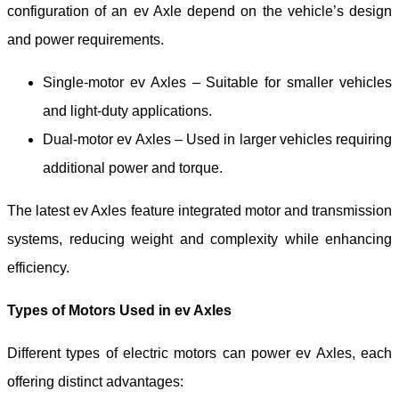
configuration of an e
v
Axle depend on the vehicle’s design
and power requirements.
Single-motor e
v
Axles – Suitable for smaller vehicles
and light-duty applications.
Dual-motor e
v
Axles – Used in larger vehicles requiring
additional power and torque.
The latest e
v
Axles feature integrated motor and transmission
systems, reducing weight and complexity while enhancing
efficiency.
Types of Motors Used in e
v
Axles
Different types of electric motors can power e
v
Axles, each
offering distinct advantages: