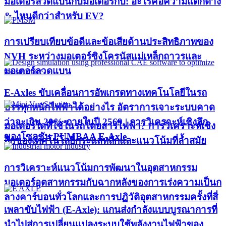
มอเตอร์ลวดแบนกับมอเตอร์กิ๊บ: อะไรคือความแตกต่าง
& ไหนดีกว่าสำหรับ EV?
การเปรียบเทียบข้อดีและข้อเสียด้านประสิทธิภาพของ
NVH ระหว่างมอเตอร์ซิงโครนัสแม่เหล็กถาวรและ
มอเตอร์ลวดแบน
E-Axles ขับเคลื่อนการอัพเกรดทางเทคโนโลยีในรถ
บรรทุกหนักไฟฟ้าได้อย่างไร อัตราการเจาะระบบคาด
ว่าจะเกิน 20% ภายในปี 2569 | การวิเคราะห์เชิงลึก
มอเตอร์ใดที่ใช้ในรถโดยสารไฟฟ้า? การวิเคราะห์เชิง
ของโซลูชัน PUMBAA E-Axle
ลึกของเทคโนโลยีกระแสหลักและแนวโน้มที่ล้ำสมัย
การวิเคราะห์แนวโน้มการพัฒนาในอุตสาหกรรม
มอเตอร์อุตสาหกรรมกับฉากหลังของการเร่งความเป็นก
ลางคาร์บอนทั่วโลกและการปฏิวัติอุตสาหกรรมครั้งที่สี่
เพลาขับไฟฟ้า (E-Axle): แกนส่งกำลังแบบบูรณาการที่
นำไปสู่การเปลี่ยนแปลงระบบใช้พลังงานไฟฟ้าของ