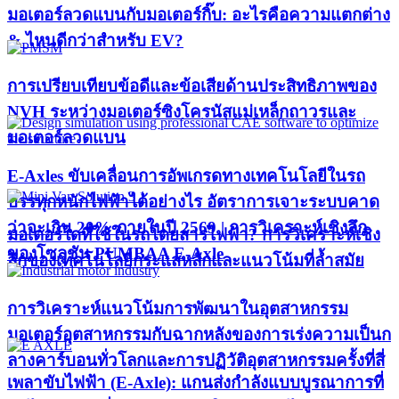
มอเตอร์ลวดแบนกับมอเตอร์กิ๊บ: อะไรคือความแตกต่าง
& ไหนดีกว่าสำหรับ EV?
การเปรียบเทียบข้อดีและข้อเสียด้านประสิทธิภาพของ
NVH ระหว่างมอเตอร์ซิงโครนัสแม่เหล็กถาวรและ
มอเตอร์ลวดแบน
E-Axles ขับเคลื่อนการอัพเกรดทางเทคโนโลยีในรถ
บรรทุกหนักไฟฟ้าได้อย่างไร อัตราการเจาะระบบคาด
ว่าจะเกิน 20% ภายในปี 2569 | การวิเคราะห์เชิงลึก
มอเตอร์ใดที่ใช้ในรถโดยสารไฟฟ้า? การวิเคราะห์เชิง
ของโซลูชัน PUMBAA E-Axle
ลึกของเทคโนโลยีกระแสหลักและแนวโน้มที่ล้ำสมัย
การวิเคราะห์แนวโน้มการพัฒนาในอุตสาหกรรม
มอเตอร์อุตสาหกรรมกับฉากหลังของการเร่งความเป็นก
ลางคาร์บอนทั่วโลกและการปฏิวัติอุตสาหกรรมครั้งที่สี่
เพลาขับไฟฟ้า (E-Axle): แกนส่งกำลังแบบบูรณาการที่