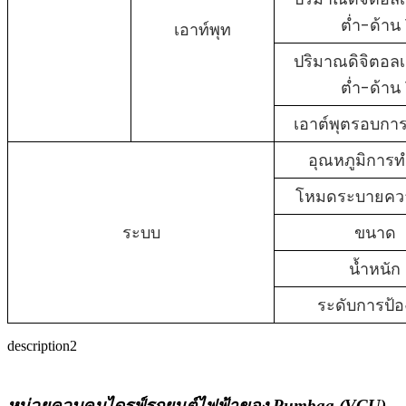
ต่ำ-ด้าน 
เอาท์พุท
ปริมาณดิจิตอลเ
ต่ำ-ด้าน 
เอาต์พุตรอบกา
อุณหภูมิการ
โหมดระบายคว
ระบบ
ขนาด
น้ำหนัก
ระดับการป้อ
description2
หน่วยควบคุมไดรฟ์รถยนต์ไฟฟ้าของ Pumbaa (VCU)