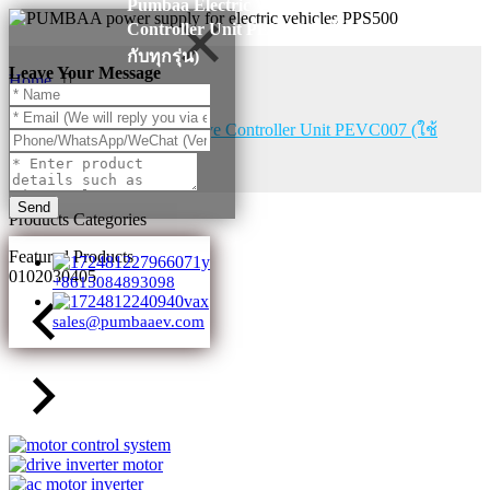
Pumbaa Electric Vehicle Drive
Controller Unit PEVC007 (ใช้
กับทุกรุ่น)
Leave Your Message
Home
Products
Pumbaa Electric Vehicle Drive Controller Unit PEVC007 (ใช้
กับทุกรุ่น)
Send
Products Categories
Featured Products
01
02
03
04
05
+8615084893098
sales@pumbaaev.com